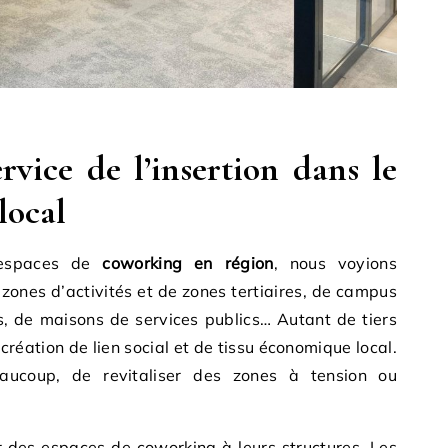
rvice de l’insertion dans le
local
 espaces de
coworking en région
, nous voyions
ones d’activités et de zones tertiaires, de campus
s, de maisons de services publics… Autant de tiers
création de lien social et de tissu économique local.
eaucoup, de revitaliser des zones à tension ou
r des espaces de coworking à leurs structures. Les