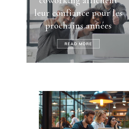
coworking affichent
leur confiance pour les
prochains années
READ MORE